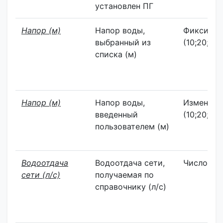
установлен ПГ
Напор (м)
Напор воды,
Фиксиров
выбранный из
(10;20;30;
списка (м)
Напор (м)
Напор воды,
Изменяем
введенный
(10;20;30;
пользователем (м)
Водоотдача
Водоотдача сети,
Число
сети (л/с)
получаемая по
справочнику (л/с)