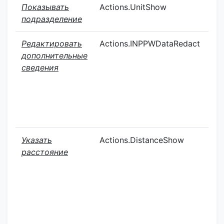
Показывать
Actions.UnitShow
О
подразделение
Редактировать
Actions.INPPWDataRedact
К
дополнительные
сведения
Указать
Actions.DistanceShow
К
расстояние