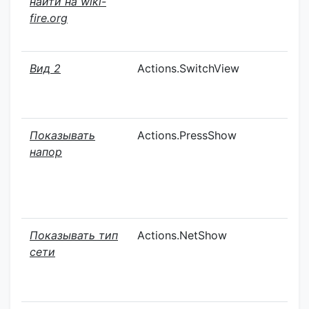
найти на wiki-
fire.org
Вид 2
Actions.SwitchView
О
Показывать
Actions.PressShow
О
напор
Показывать тип
Actions.NetShow
О
сети