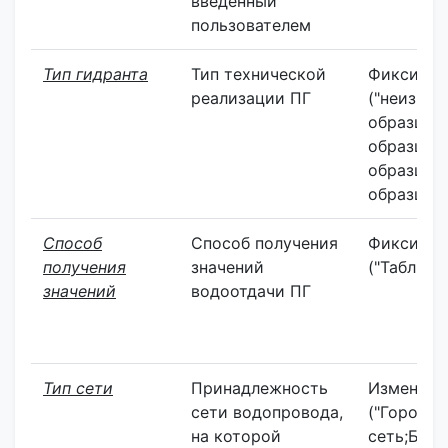
введенный
пользователем
Тип гидранта
Тип технической
Фиксиров
реализации ПГ
("неизвес
образца;
образца;
образца;
образца")
Способ
Способ получения
Фиксиров
получения
значений
("Табличн
значений
водоотдачи ПГ
Тип сети
Принадлежность
Изменяем
сети водопровода,
("Городск
на которой
сеть;Бесх