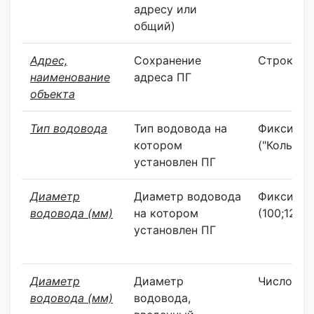
адресу или
общий)
Адрес,
Сохранение
Строка
наименование
адреса ПГ
объекта
Тип водовода
Тип водовода на
Фиксиров
котором
("Кольцев
установлен ПГ
Диаметр
Диаметр водовода
Фиксиров
водовода (мм)
на котором
(100;125;
установлен ПГ
Диаметр
Диаметр
Число
водовода (мм)
водовода,