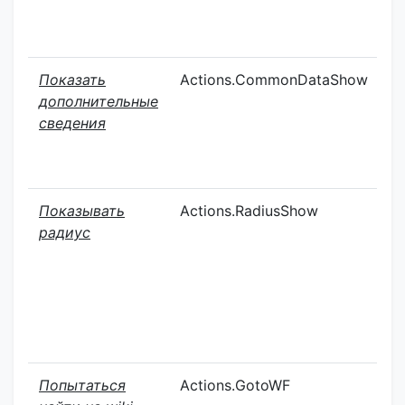
Показать
Actions.CommonDataShow
К
дополнительные
сведения
Показывать
Actions.RadiusShow
О
радиус
Попытаться
Actions.GotoWF
К