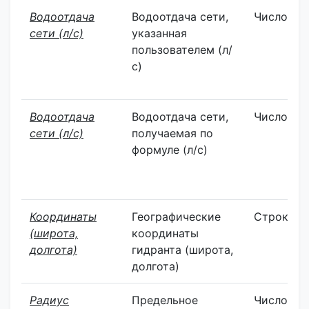
Водоотдача
Водоотдача сети,
Число
сети (л/с)
указанная
пользователем (л/
с)
Водоотдача
Водоотдача сети,
Число
сети (л/с)
получаемая по
формуле (л/с)
Координаты
Географические
Строка
(широта,
координаты
долгота)
гидранта (широта,
долгота)
Радиус
Предельное
Число