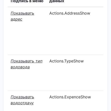
Подпись в меню
данных
Т
Показывать
Actions.AddressShow
О
адрес
Показывать тип
Actions.TypeShow
О
водовода
Показывать
Actions.ExpenceShow
О
водоотдачу